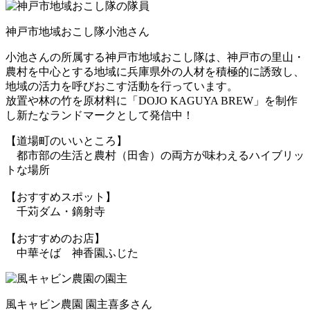
神戸市地域おこし隊
小池さん
小池さんの所属する神戸市地域おこし隊は、神戸市の里山・
農村を中心とする地域に兵庫県外の人材を積極的に誘致し、
地域の活力を呼びおこす活動を行っています。
放置や林の竹を原材料に「DOJO KAGUYA BREW」を制作
し新たなランドマークとして発信中！
【道場町のいいところ】
都市部の生活と農村（田舎）の両方が味わえるハイブリッ
トな場所
【おすすめスポット】
千苅ダム・鏑射寺
【おすすめのお店】
中華そば 神香園ふじた
風キャビン農園 園主
喜多さん