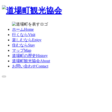
内
容
を
ス
キ
ホーム
Home
ッ
行くなら
Visit
プ
楽しむなら
Enjoy
住むなら
Stay
マップ
Map
道場町の歴史
History
道場町観光協会
About
お問い合わせ
Contact